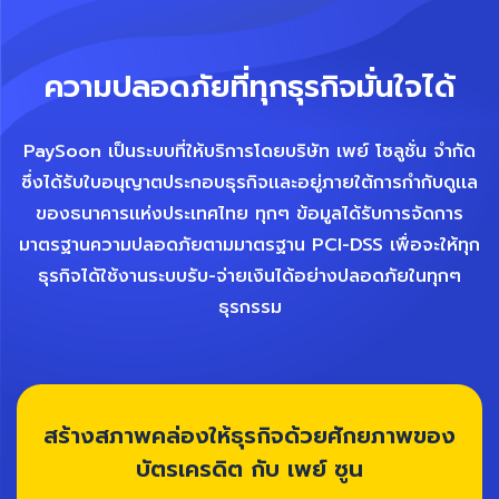
ความปลอดภัยที่ทุกธุรกิจมั่นใจได้
PaySoon เป็นระบบที่ให้บริการโดยบริษัท เพย์ โซลูชั่น จำกัด
ซึ่งได้รับใบอนุญาตประกอบธุรกิจเเละอยู่ภายใต้การกำกับดูเเล
ของธนาคารเเห่งประเทศไทย ทุกๆ ข้อมูลได้รับการจัดการ
มาตรฐานความปลอดภัยตามมาตรฐาน PCI-DSS เพื่อจะให้ทุก
ธุรกิจได้ใช้งานระบบรับ-จ่ายเงินได้อย่างปลอดภัยในทุกๆ
ธุรกรรม
สร้างสภาพคล่องให้ธุรกิจด้วยศักยภาพของ
บัตรเครดิต กับ เพย์ ซูน